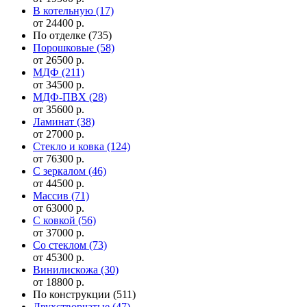
В котельную
(17)
от 24400 р.
По отделке
(735)
Порошковые
(58)
от 26500 р.
МДФ
(211)
от 34500 р.
МДФ-ПВХ
(28)
от 35600 р.
Ламинат
(38)
от 27000 р.
Стекло и ковка
(124)
от 76300 р.
С зеркалом
(46)
от 44500 р.
Массив
(71)
от 63000 р.
С ковкой
(56)
от 37000 р.
Со стеклом
(73)
от 45300 р.
Винилискожа
(30)
от 18800 р.
По конструкции
(511)
Двухстворчатые
(47)