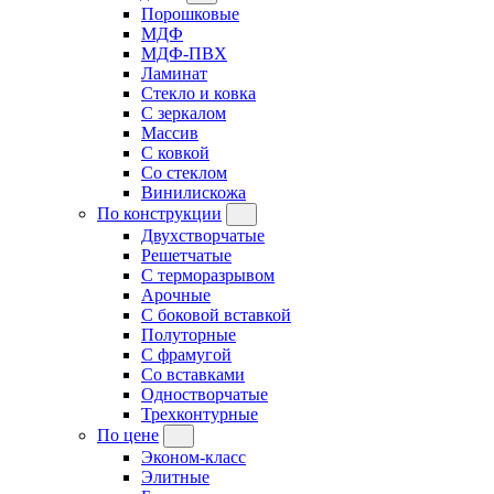
Порошковые
МДФ
МДФ-ПВХ
Ламинат
Стекло и ковка
С зеркалом
Массив
С ковкой
Со стеклом
Винилискожа
По конструкции
Двухстворчатые
Решетчатые
С терморазрывом
Арочные
С боковой вставкой
Полуторные
С фрамугой
Cо вставками
Одностворчатые
Трехконтурные
По цене
Эконом-класс
Элитные