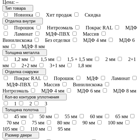
Цена:
–
Тип товара
Новинка
Хит продаж
Скидка
Отделка внутри
Порошок
Нитроэмаль
Покрас RAL
МДФ
Ламинат
МДФ-ПВХ
Массив
Винилискожа
Без отделки
МДФ 4 мм
МДФ 6
мм
МДФ 8 мм
Толщина металла
1,2 мм
1,5 мм
1,5 + 1,5 мм
2 мм
2+1
мм
2+2 мм
3+1 мм
1,8 мм
Отделка снаружи
Покрас RAL
Порошок
МДФ
Ламинат
МДФ-ПВХ
Массив
Винилискожа
Нитроэмаль
МДФ 4 мм
МДФ 6 мм
МДФ 8 мм
Кол-во контуров уплотнения
1
2
3
Толщина полотна
45 мм
50 мм
55 мм
60 мм
65 мм
70 мм
75 мм
80 мм
90 мм
100 мм
105 мм
110 мм
95 мм
Размер двери