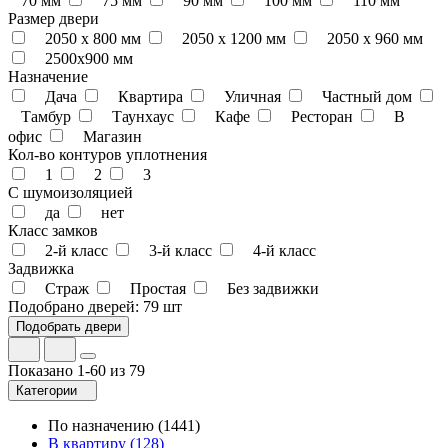
70 мм
75 мм
90 мм
100 мм
110 мм
Размер двери
2050 x 800 мм
2050 x 1200 мм
2050 х 960 мм
2500х900 мм
Назначение
Дача
Квартира
Уличная
Частный дом
Тамбур
Таунхаус
Кафе
Ресторан
В
офис
Магазин
Кол-во контуров уплотнения
1
2
3
С шумоизоляцией
да
нет
Класс замков
2-й класс
3-й класс
4-й класс
Задвижка
Страж
Простая
Без задвижки
Подобрано дверей:
79 шт
Показано 1-60 из 79
Категории
По назначению
(1441)
В квартиру
(128)