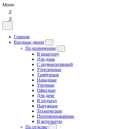
Меню
0
0
Главная
Входные двери
По назначению
В квартиру
Для дома
С шумоизоляцией
Утепленные
Тамбурные
Парадные
Уличные
Офисные
Для дачи
В подъезд
Наружные
Технические
Противопожарные
В котельную
По отделке