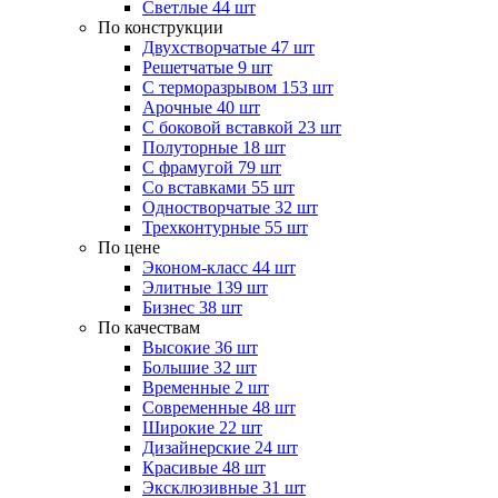
Светлые
44 шт
По конструкции
Двухстворчатые
47 шт
Решетчатые
9 шт
С терморазрывом
153 шт
Арочные
40 шт
С боковой вставкой
23 шт
Полуторные
18 шт
С фрамугой
79 шт
Cо вставками
55 шт
Одностворчатые
32 шт
Трехконтурные
55 шт
По цене
Эконом-класс
44 шт
Элитные
139 шт
Бизнес
38 шт
По качествам
Высокие
36 шт
Большие
32 шт
Временные
2 шт
Современные
48 шт
Широкие
22 шт
Дизайнерские
24 шт
Красивые
48 шт
Эксклюзивные
31 шт