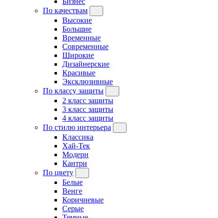
Бизнес
По качествам
Высокие
Большие
Временные
Современные
Широкие
Дизайнерские
Красивые
Эксклюзивные
По классу защиты
2 класс защиты
3 класс защиты
4 класс защиты
По стилю интерьера
Классика
Хай-Тек
Модерн
Кантри
По цвету
Белые
Венге
Коричневые
Серые
Темные