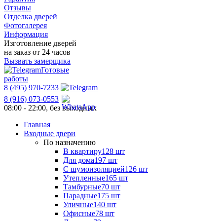
Отзывы
Отделка дверей
Фотогалерея
Информация
Изготовление дверей
на заказ от 24 часов
Вызвать замерщика
Готовые
работы
8 (495) 970-7233
8 (916) 073-0553
08:00 - 22:00, без выходных
Главная
Входные двери
По назначению
В квартиру
128 шт
Для дома
197 шт
С шумоизоляцией
126 шт
Утепленные
165 шт
Тамбурные
70 шт
Парадные
175 шт
Уличные
140 шт
Офисные
78 шт