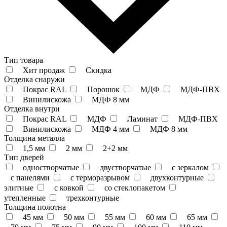
Тип товара
Хит продаж
Скидка
Отделка снаружи
Покрас RAL
Порошок
МДФ
МДФ-ПВХ
Винилискожа
МДФ 8 мм
Отделка внутри
Покрас RAL
МДФ
Ламинат
МДФ-ПВХ
Винилискожа
МДФ 4 мм
МДФ 8 мм
Толщина металла
1,5 мм
2 мм
2+2 мм
Тип дверей
одностворчатые
двустворчатые
с зеркалом
с панелями
с терморазрывом
двухконтурные
элитные
с ковкой
со стеклопакетом
утепленные
трехконтурные
Толщина полотна
45 мм
50 мм
55 мм
60 мм
65 мм