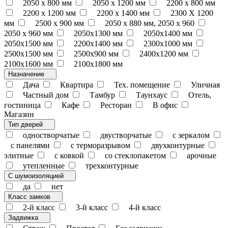
2050 x 800 мм
2050 x 1200 мм
2200 x 800 мм
2200 x 1200 мм
2200 х 1400 мм
2300 Х 1200
мм
2500 х 900 мм
2050 х 880 мм, 2050 х 960
2050 х 960 мм
2050х1300 мм
2050х1400 мм
2050х1500 мм
2200х1400 мм
2300х1000 мм
2500х1500 мм
2500х900 мм
2400х1200 мм
2100х1600 мм
2100х1800 мм
Назначение
Дача
Квартира
Тех. помещение
Уличная
Частный дом
Тамбур
Таунхаус
Отель,
гостиница
Кафе
Ресторан
В офис
Магазин
Тип дверей
одностворчатые
двустворчатые
с зеркалом
с панелями
с терморазрывом
двухконтурные
элитные
с ковкой
со стеклопакетом
арочные
утепленные
трехконтурные
С шумоизоляцией
да
нет
Класс замков
2-й класс
3-й класс
4-й класс
Задвижка