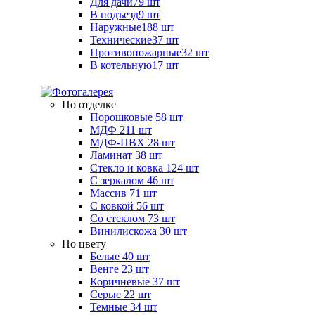
Для дачи
79 шт
В подъезд
9 шт
Наружные
188 шт
Технические
37 шт
Противопожарные
32 шт
В котельную
17 шт
По отделке
Порошковые
58 шт
МДФ
211 шт
МДФ-ПВХ
28 шт
Ламинат
38 шт
Стекло и ковка
124 шт
С зеркалом
46 шт
Массив
71 шт
С ковкой
56 шт
Со стеклом
73 шт
Винилискожа
30 шт
По цвету
Белые
40 шт
Венге
23 шт
Коричневые
37 шт
Серые
22 шт
Темные
34 шт