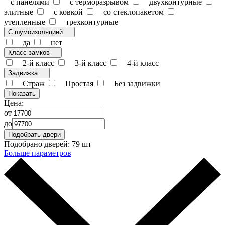
с панелями
с терморазрывом
двухконтурные
элитные
с ковкой
со стеклопакетом
утепленные
трехконтурные
С шумоизоляцией
да
нет
Класс замков
2-й класс
3-й класс
4-й класс
Задвижка
Страж
Простая
Без задвижки
Цена:
от
до
Подобрано дверей:
79 шт
Больше параметров