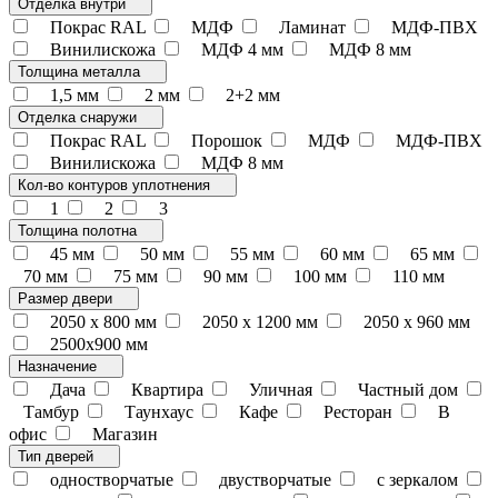
Отделка внутри
Покрас RAL
МДФ
Ламинат
МДФ-ПВХ
Винилискожа
МДФ 4 мм
МДФ 8 мм
Толщина металла
1,5 мм
2 мм
2+2 мм
Отделка снаружи
Покрас RAL
Порошок
МДФ
МДФ-ПВХ
Винилискожа
МДФ 8 мм
Кол-во контуров уплотнения
1
2
3
Толщина полотна
45 мм
50 мм
55 мм
60 мм
65 мм
70 мм
75 мм
90 мм
100 мм
110 мм
Размер двери
2050 x 800 мм
2050 x 1200 мм
2050 х 960 мм
2500х900 мм
Назначение
Дача
Квартира
Уличная
Частный дом
Тамбур
Таунхаус
Кафе
Ресторан
В
офис
Магазин
Тип дверей
одностворчатые
двустворчатые
с зеркалом